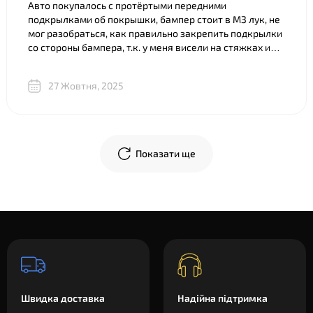
Авто покупалось с протёртыми передними
подкрылками об покрышки, бампер стоит в M3 лук, не
мог разобраться, как правильно закрепить подкрылки
со стороны бампера, т.к. у меня висели на стяжках и
часть покрылка съедено. Что только ни советовали).
Ребята из BNgroup реально выручили, за 20 минут всё
27 Жовтня, 2025
объяснили, показали разницу между двумя почти
одинаковыми “луками”, в телеграм скинули фото
креплений и видео, где подробно показали, что и куда
крепится. В общем огромное спасибо!
Показати ще
Швидка доставка
Надійна підтримка