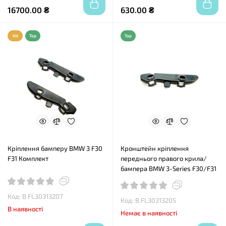
16700.00 ₴
630.00 ₴
Hit
Top
Top
Кріплення бамперу BMW 3 F30
Кронштейн кріплення
F31 Комплект
переднього правого крила/
бампера BMW 3-Series F30/F31
Код: B FL30313207
Код: B FL30313205
В наявності
Немає в наявності