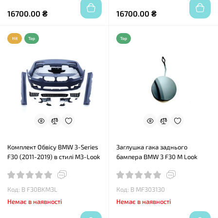
16700.00 ₴
16700.00 ₴
Hit
Top
Top
Комплект Обвісу BMW 3-Series
Заглушка гака заднього
F30 (2011-2019) в стилі М3-Look
бампера BMW 3 F30 M Look
Код: B F30BKM3L
Код: B MF303130
Немає в наявності
Немає в наявності