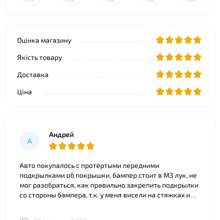
Оцінка магазину
Якість товару
Доставка
Ціна
Андрей
А
Авто покупалось с протёртыми передними
подкрылками об покрышки, бампер стоит в M3 лук, не
мог разобраться, как правильно закрепить подкрылки
со стороны бампера, т.к. у меня висели на стяжках и
часть покрылка съедено. Что только ни советовали).
Ребята из BNgroup реально выручили, за 20 минут всё