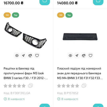
16700.00 ₴
14080.00 ₴
Hit
Top
Hit
Top
Решітки в бампер під
Плоский подіум під номерний
протитуманні фари M3 look
знак для переднього бампера
BMW 3 series F30 / F31 2012-
M3 M4 BMW 3 F30 F31 F32 F33
2018
F36
Код: B F30F31CLGA
Код: B P157852
В наявності
В наявності