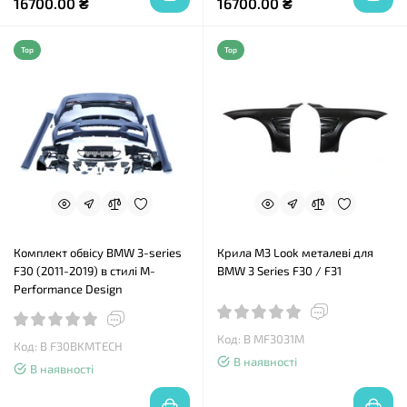
16700.00 ₴
16700.00 ₴
Top
Top
Комплект обвісу BMW 3-series
Крила M3 Look металеві для
F30 (2011-2019) в стилі M-
BMW 3 Series F30 / F31
Performance Design
Код: B MF3031M
Код: B F30BKMTECH
В наявності
В наявності