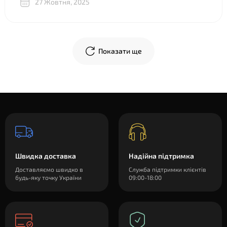
27 Жовтня, 2025
объяснили, показали разницу между двумя почти
одинаковыми “луками”, в телеграм скинули фото
креплений и видео, где подробно показали, что и куда
крепится. В общем огромное спасибо!
Показати ще
Швидка доставка
Надійна підтримка
Доставляємо швидко в
Служба підтримки клієнтів
будь-яку точку України
09:00-18:00