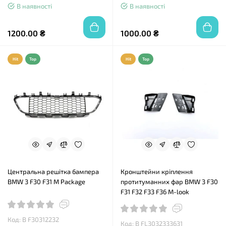
В наявності
В наявності
1200.00 ₴
1000.00 ₴
Hit
Top
Hit
Top
Центральна решітка бампера
Кронштейни кріплення
BMW 3 F30 F31 M Package
протитуманних фар BMW 3 F30
F31 F32 F33 F36 M-look
Код: B F30312232
Код: B FL3032333631