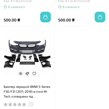
Код: B F3633323130
Код: B F303031323336
В наявності
В наявності
500.00 ₴
500.00 ₴
Бампер передній BMW 3-Series
F30/F31 (2011-2019) в стилі M-
Tech з отворами під
парктронік, та решітками
радівтора (чорний глянець)