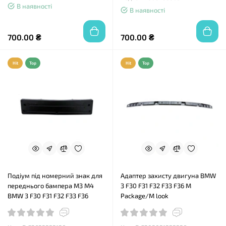
В наявності
В наявності
700.00 ₴
700.00 ₴
Hit
Top
Hit
Top
Подіум під номерний знак для
Адаптер захисту двигуна BMW
переднього бампера M3 M4
3 F30 F31 F32 F33 F36 М
BMW 3 F30 F31 F32 F33 F36
Package/M look