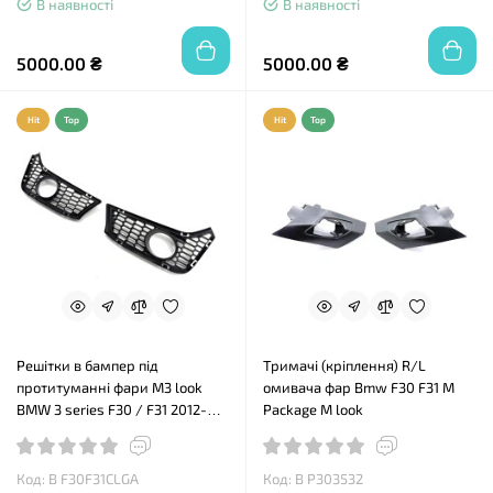
В наявності
В наявності
5000.00 ₴
5000.00 ₴
Hit
Top
Hit
Top
Решітки в бампер під
Тримачі (кріплення) R/L
протитуманні фари M3 look
омивача фар Bmw F30 F31 М
BMW 3 series F30 / F31 2012-
Package M look
2018
Код: B F30F31CLGA
Код: B P303532