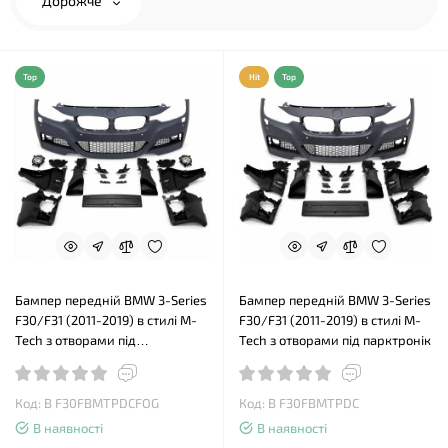
Дорожче
Top
Hit
Top
Бампер передній BMW 3-Series
Бампер передній BMW 3-Series
F30/F31 (2011-2019) в стилі M-
F30/F31 (2011-2019) в стилі M-
Tech з отворами під
Tech з отворами під парктронік
парктронік, з туманками
Код: B F30FBMTPDCFOG
Код: B F30FBMTPDC
В наявності
В наявності