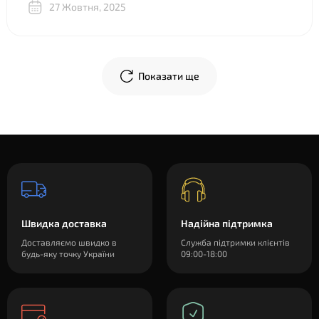
27 Жовтня, 2025
объяснили, показали разницу между двумя почти
одинаковыми “луками”, в телеграм скинули фото
креплений и видео, где подробно показали, что и куда
крепится. В общем огромное спасибо!
Показати ще
Швидка доставка
Надійна підтримка
Доставляємо швидко в
Служба підтримки клієнтів
будь-яку точку України
09:00-18:00