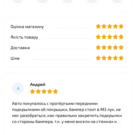
Оцінка магазину
Якість товару
Доставка
Ціна
Андрей
А
Авто покупалось с протёртыми передними
подкрылками об покрышки, бампер стоит в M3 лук, не
мог разобраться, как правильно закрепить подкрылки
со стороны бампера, т.к. у меня висели на стяжках и
часть покрылка съедено. Что только ни советовали).
Ребята из BNgroup реально выручили, за 20 минут всё