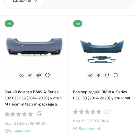
Дорожче
Top
Top
Задній бампер BMW 4-Series
Бампер задній BMW 4-Series
F32 F33 F36 (2014-2020) у стилі
F32 F33 (2014-2020) у стилі М4
М Пакет m tech m-package з
дифузором O-O
Код: B F32F33RBM4
Код: B F32F33RBMPOO
В наявності
В наявності