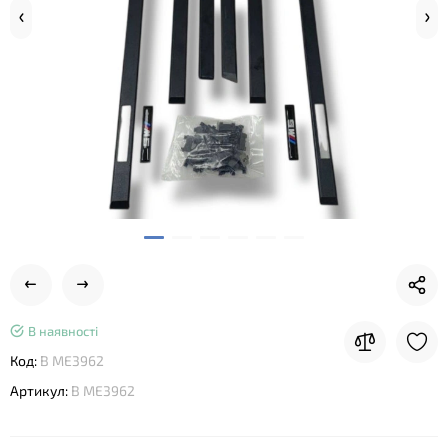
В наявності
Код:
B ME3962
Артикул:
B ME3962