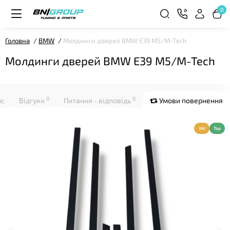
0
Головна
BMW
Молдинги дверей BMW E39 M5/M-Tech
Молдинги дверей BMW E39 M5/M-Tech
0
0
ис
Відгуки
Питання - відповідь
Умови повернення
Hit
Top