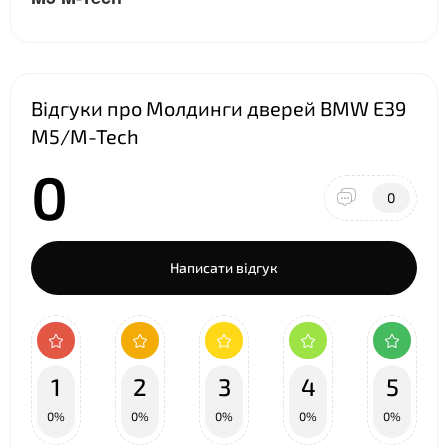
Відгуки про Молдинги дверей BMW E39
M5/M-Tech
0
0
Написати відгук
1
2
3
4
5
0%
0%
0%
0%
0%