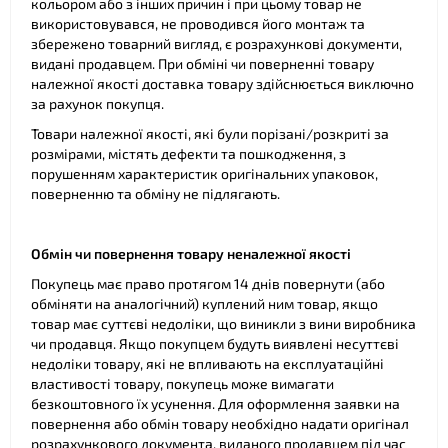
кольором або з інших причин і при цьому товар не
використовувався, не проводився його монтаж та
збережено товарний вигляд, є розрахункові документи,
видані продавцем. При обміні чи поверненні товару
належної якості доставка товару здійснюється виключно
за рахунок покупця.
Товари належної якості, які були порізані/розкриті за
розмірами, містять дефекти та пошкодження, з
порушенням характеристик оригінальних упаковок,
поверненню та обміну не підлягають.
Обмін чи повернення товару неналежної якості
Покупець має право протягом 14 днів повернути (або
обміняти на аналогічний) куплений ним товар, якщо
товар має суттєві недоліки, що виникли з вини виробника
чи продавця. Якщо покупцем будуть виявлені несуттєві
недоліки товару, які не впливають на експлуатаційні
властивості товару, покупець може вимагати
безкоштовного їх усунення. Для оформлення заявки на
повернення або обмін товару необхідно надати оригінал
розрахункового документа, виданого продавцем під час