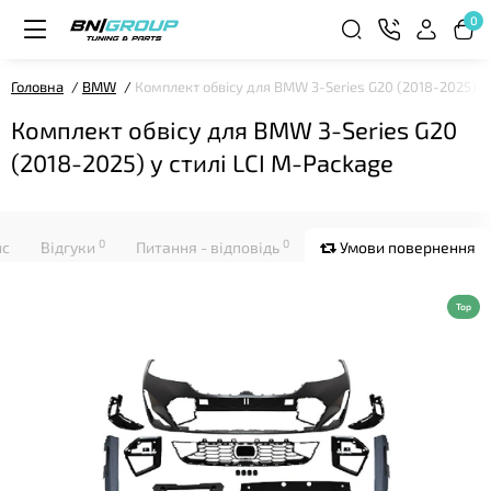
0
Головна
BMW
Комплект обвісу для BMW 3-Series G20 (2018-2025) у 
Комплект обвісу для BMW 3-Series G20
(2018-2025) у стилі LCI M-Package
0
0
ис
Відгуки
Питання - відповідь
Умови повернення
Top