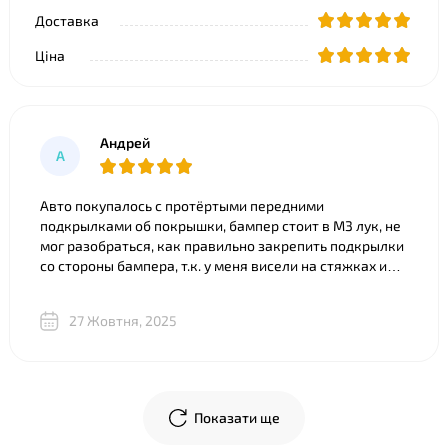
Доставка
Ціна
Андрей
А
Авто покупалось с протёртыми передними
подкрылками об покрышки, бампер стоит в M3 лук, не
мог разобраться, как правильно закрепить подкрылки
со стороны бампера, т.к. у меня висели на стяжках и
часть покрылка съедено. Что только ни советовали).
Ребята из BNgroup реально выручили, за 20 минут всё
27 Жовтня, 2025
объяснили, показали разницу между двумя почти
одинаковыми “луками”, в телеграм скинули фото
креплений и видео, где подробно показали, что и куда
крепится. В общем огромное спасибо!
Показати ще