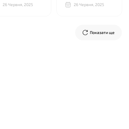
ість на висоті. Дуже
26 Червня, 2025
Дякую, хлопці, усе на
26 Червня, 2025
ячний за вашу роботу,
найвищому рівні!
иємно мати справу з
кими людьми!
Показати ще