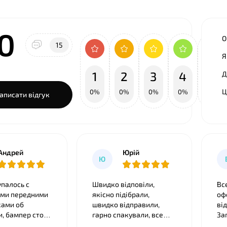
.0
О
15
Я
1
2
3
4
5
Д
Ц
0%
0%
0%
0%
100%
аписати відгук
Андрей
Юрій
Ю
упалось с
Швидко відповіли,
Вс
ми передними
якісно підібрали,
оф
ами об
швидко відправили,
ві
тоит
гарно спакували, все
За
 не мог
бездоганно сіло як
ід