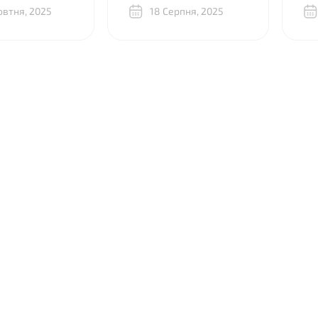
ся, как
овтня, 2025
рідне. Велике дякую!
18 Серпня, 2025
як
о закрепить
вд
и со стороны
пр
т.к. у меня
та
 стяжках и
крылка
Что только ни
и). Ребята из
реально
 за 20 минут
снили,
 разницу
умя почти
ыми “луками”,
ам скинули
плений и видео,
бно показали,
а крепится. В
громное