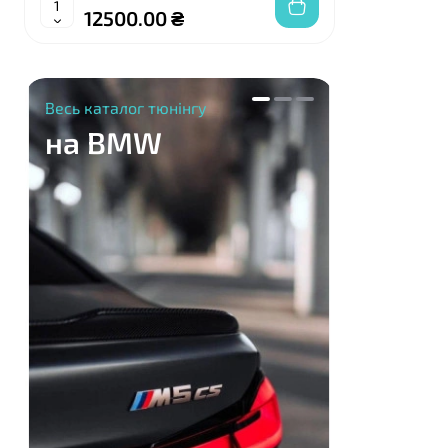
12500.00 ₴
130
Весь каталог тюнінгу
на BMW