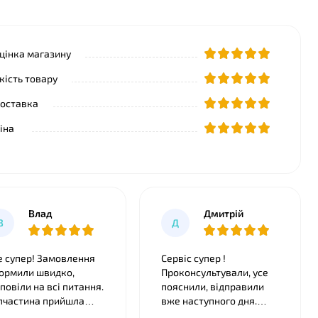
цінка магазину
кість товару
оставка
іна
Влад
Дмитрiй
В
Д
е супер! Замовлення
Сервіс супер !
ормили швидко,
Проконсультували, усе
дповіли на всі питання.
пояснили, відправили
пчастина прийшла
вже наступного дня.
еально підійшла,
Бампер став як рідний.