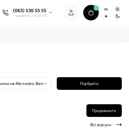
0
УК
(063) 530 55 55
щоденно з 10 до 19
₴
Підібрати
Продовжити
Всі відгуки