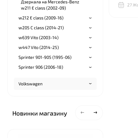
Дзеркала на Mercedes-Benz
разобрать
27 Ж
w211 E class (2002-09)
правильн
подкрылк
w212 E class (2009-16)
бампера, 
w205 С class (2014-21)
висели на
часть по
w639 Vito (2003-14)
съедено. 
w447 Vito (2014-25)
советовал
BNgroup 
Sprinter 901-905 (1995-06)
выручили,
всё объя
Sprinter 906 (2006-18)
показали
между дв
Volkswagen
одинаков
в телегр
фото кре
где подро
что и куд
Новинки магазину
общем о
спасибо!
Top