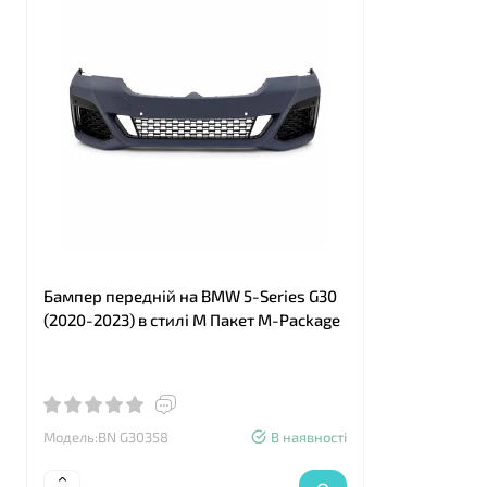
Бампер передній на BMW 5-Series G30
Бампер пер
(2020-2023) в стилі М Пакет M-Package
(2020-2023
Модель:BN G30358
В наявності
Модель:B G3