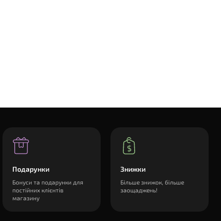
Подарунки
Знижки
Бонуси та подарунки для
Більше знижок, більше
постійних клієнтів
заощаджень!
магазину