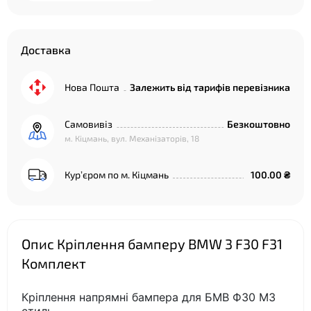
Доставка
Нова Пошта
Залежить від тарифів перевізника
Самовивіз
Безкоштовно
м. Кіцмань, вул. Механізаторів, 18
Курʼєром по м. Кіцмань
100.00 ₴
Опис Кріплення бамперу BMW 3 F30 F31
Комплект
Кріплення напрямні бампера для БМВ Ф30 М3