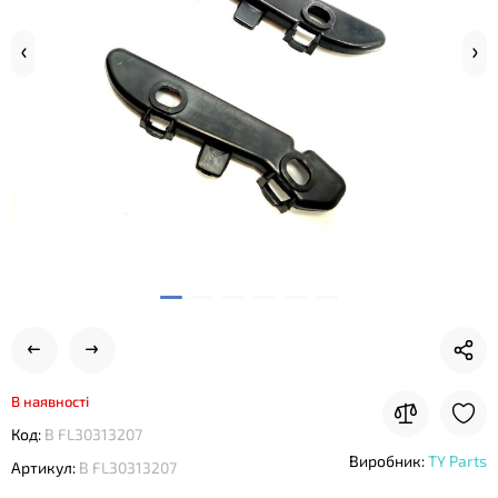
В наявності
Код:
B FL30313207
Виробник:
TY Parts
Артикул:
B FL30313207