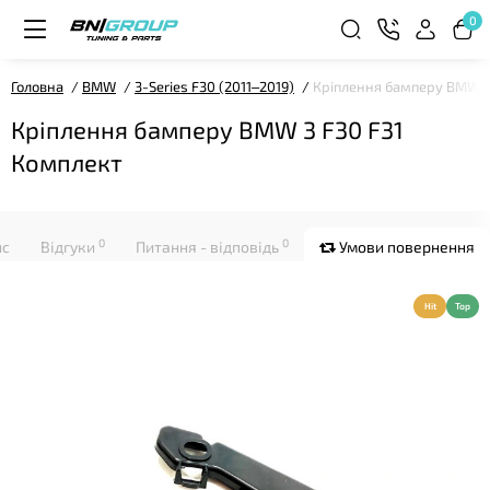
0
Головна
BMW
3-Series F30 (2011–2019)
Кріплення бамперу BMW 3
Кріплення бамперу BMW 3 F30 F31
Комплект
0
0
ис
Відгуки
Питання - відповідь
Умови повернення
Hit
Top