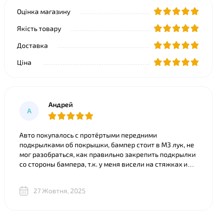
Оцінка магазину
Якість товару
Доставка
Ціна
Андрей
А
Авто покупалось с протёртыми передними
подкрылками об покрышки, бампер стоит в M3 лук, не
мог разобраться, как правильно закрепить подкрылки
со стороны бампера, т.к. у меня висели на стяжках и
часть покрылка съедено. Что только ни советовали).
Ребята из BNgroup реально выручили, за 20 минут всё
27 Жовтня, 2025
объяснили, показали разницу между двумя почти
одинаковыми “луками”, в телеграм скинули фото
креплений и видео, где подробно показали, что и куда