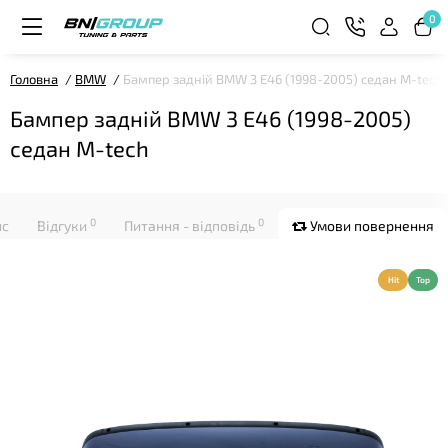
0
Головна
BMW
Бампер задній BMW 3 E46 (1998-2005) седан M-tech
Бампер задній BMW 3 E46 (1998-2005)
седан M-tech
0
0
ис
Відгуки
Питання - відповідь
Умови повернення
Hit
Top