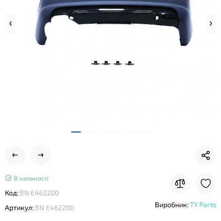
В наявності
Код:
BN E462200
Виробник:
TY Parts
Артикул:
BN E462200