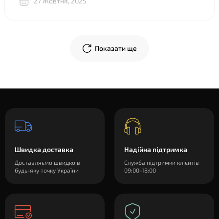
27 Жовтня, 2025
объяснили, показали разницу между двумя почти
одинаковыми “луками”, в телеграм скинули фото
креплений и видео, где подробно показали, что и куда
крепится. В общем огромное спасибо!
Показати ще
Швидка доставка
Надійна підтримка
Доставляємо швидко в
Служба підтримки клієнтів
будь-яку точку України
09:00-18:00