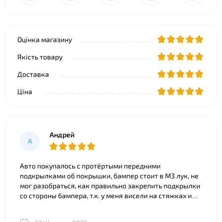
Оцінка магазину
Якість товару
Доставка
Ціна
Андрей
А
Авто покупалось с протёртыми передними
подкрылками об покрышки, бампер стоит в M3 лук, не
мог разобраться, как правильно закрепить подкрылки
со стороны бампера, т.к. у меня висели на стяжках и
часть покрылка съедено. Что только ни советовали).
Ребята из BNgroup реально выручили, за 20 минут всё