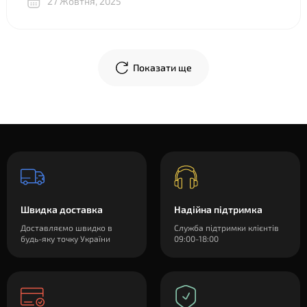
27 Жовтня, 2025
объяснили, показали разницу между двумя почти
одинаковыми “луками”, в телеграм скинули фото
креплений и видео, где подробно показали, что и куда
крепится. В общем огромное спасибо!
Показати ще
Швидка доставка
Надійна підтримка
Доставляємо швидко в
Служба підтримки клієнтів
будь-яку точку України
09:00-18:00