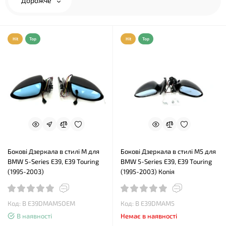
Дорожче
Hit
Top
Hit
Top
Бокові Дзеркала в стилі М для
Бокові Дзеркала в стилі М5 для
BMW 5-Series E39, E39 Touring
BMW 5-Series E39, E39 Touring
(1995-2003)
(1995-2003) Копія
Код: B E39DMAM5OEM
Код: B E39DMAM5
В наявності
Немає в наявності