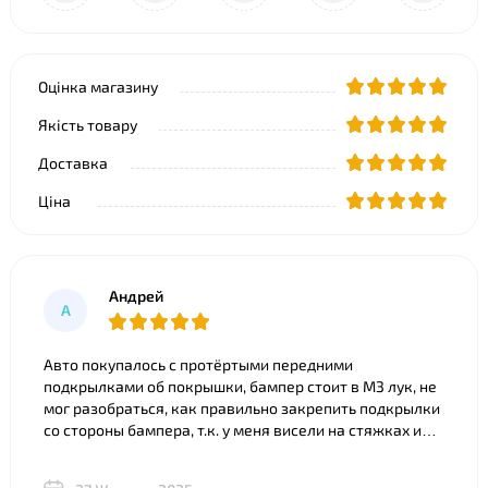
Оцінка магазину
Якість товару
Доставка
Ціна
Андрей
А
Авто покупалось с протёртыми передними
подкрылками об покрышки, бампер стоит в M3 лук, не
мог разобраться, как правильно закрепить подкрылки
со стороны бампера, т.к. у меня висели на стяжках и
часть покрылка съедено. Что только ни советовали).
Ребята из BNgroup реально выручили, за 20 минут всё