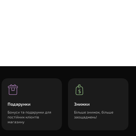
Подарунки
Знижки
Бонуси та подарунки для
Більше знижок, більше
постійних клієнтів
заощаджень!
магазину