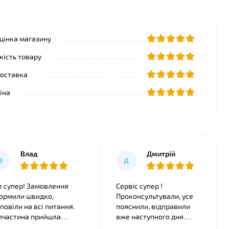
цінка магазину
кість товару
оставка
іна
Влад
Дмитрiй
В
Д
е супер! Замовлення
Сервіс супер !
ормили швидко,
Проконсультували, усе
дповіли на всі питання.
пояснили, відправили
пчастина прийшла
вже наступного дня.
еально підійшла,
Бампер став як рідний.