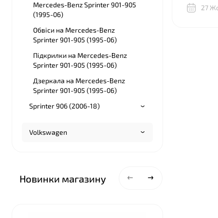
Mercedes-Benz Sprinter 901-905
разобрать
27 Ж
(1995-06)
правильн
подкрылк
Обвіси на Mercedes-Benz
бампера, 
Sprinter 901-905 (1995-06)
висели на
Підкрилки на Mercedes-Benz
часть по
Sprinter 901-905 (1995-06)
съедено. 
советовал
Дзеркала на Mercedes-Benz
BNgroup 
Sprinter 901-905 (1995-06)
выручили,
всё объя
Sprinter 906 (2006-18)
показали
между дв
Volkswagen
одинаков
в телегр
фото кре
где подро
что и куд
Новинки магазину
общем о
спасибо!
Top