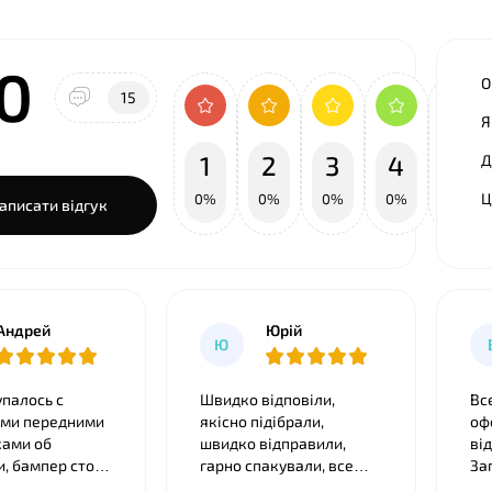
.0
О
15
Я
1
2
3
4
5
Д
Ц
0%
0%
0%
0%
100%
аписати відгук
Андрей
Юрій
Ю
упалось с
Швидко відповіли,
Вс
ми передними
якісно підібрали,
оф
ами об
швидко відправили,
ві
тоит
гарно спакували, все
За
 не мог
бездоганно сіло як
ід