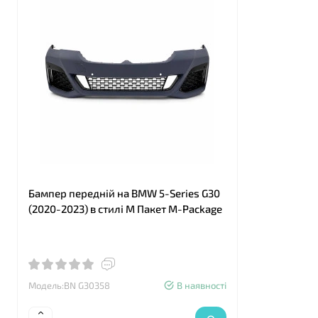
Бампер передній на BMW 5-Series G30
Бампер пер
(2020-2023) в стилі М Пакет M-Package
(2020-2023
Модель:BN G30358
В наявності
Модель:B G3