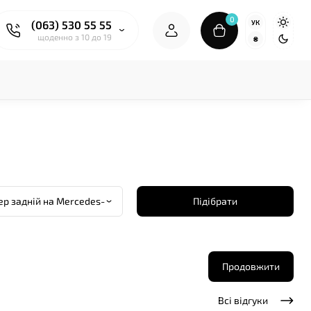
0
УК
(063) 530 55 55
щоденно з 10 до 19
₴
Підібрати
Продовжити
Всі відгуки