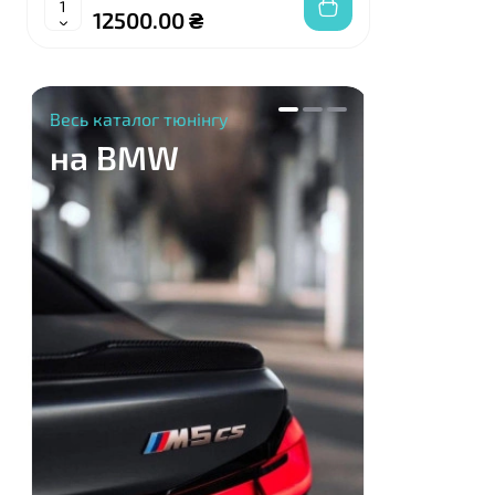
12500.00 ₴
130
Весь каталог тюнінгу
на BMW