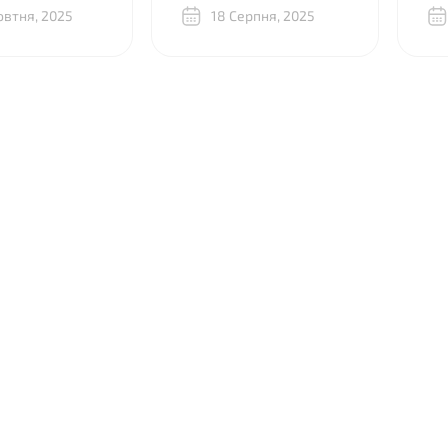
ся, как
овтня, 2025
рідне. Велике дякую!
18 Серпня, 2025
як
о закрепить
вд
и со стороны
пр
т.к. у меня
та
 стяжках и
крылка
Что только ни
и). Ребята из
реально
 за 20 минут
снили,
 разницу
умя почти
ыми “луками”,
ам скинули
плений и видео,
бно показали,
а крепится. В
громное