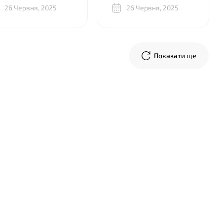
ість на висоті. Дуже
26 Червня, 2025
Дякую, хлопці, усе на
26 Червня, 2025
ячний за вашу роботу,
найвищому рівні!
иємно мати справу з
кими людьми!
Показати ще