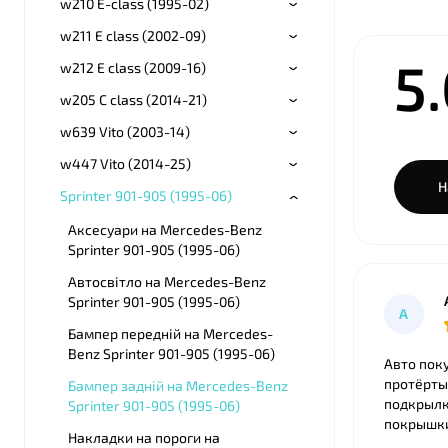
w210 E-class (1995-02)
w211 E class (2002-09)
5
w212 E class (2009-16)
w205 С class (2014-21)
w639 Vito (2003-14)
w447 Vito (2014-25)
Н
Sprinter 901-905 (1995-06)
Аксесуари на Mercedes-Benz
Sprinter 901-905 (1995-06)
Автосвітло на Mercedes-Benz
Sprinter 901-905 (1995-06)
А
Бампер передній на Mercedes-
Benz Sprinter 901-905 (1995-06)
Авто пок
протёрты
Бампер задній на Mercedes-Benz
подкрылк
Sprinter 901-905 (1995-06)
покрышки, бампер с
Накладки на пороги на
в M3 лук,