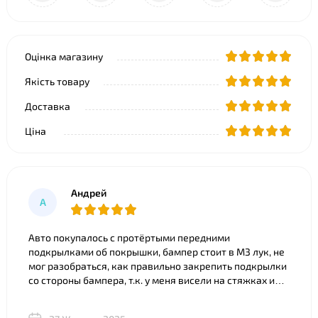
Оцінка магазину
Якість товару
Доставка
Ціна
Андрей
А
Авто покупалось с протёртыми передними
подкрылками об покрышки, бампер стоит в M3 лук, не
мог разобраться, как правильно закрепить подкрылки
со стороны бампера, т.к. у меня висели на стяжках и
часть покрылка съедено. Что только ни советовали).
Ребята из BNgroup реально выручили, за 20 минут всё