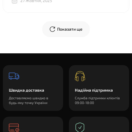
27 Жовтня, 2025
объяснили, показали разницу между двумя почти
одинаковыми “луками”, в телеграм скинули фото
креплений и видео, где подробно показали, что и куда
крепится. В общем огромное спасибо!
Показати ще
Швидка доставка
Надійна підтримка
Доставляємо швидко в
Служба підтримки клієнтів
будь-яку точку України
09:00-18:00