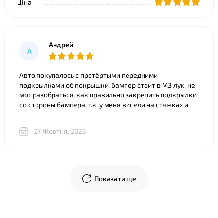
Ціна
Андрей
А
Авто покупалось с протёртыми передними
подкрылками об покрышки, бампер стоит в M3 лук, не
мог разобраться, как правильно закрепить подкрылки
со стороны бампера, т.к. у меня висели на стяжках и
часть покрылка съедено. Что только ни советовали).
Ребята из BNgroup реально выручили, за 20 минут всё
27 Жовтня, 2025
объяснили, показали разницу между двумя почти
одинаковыми “луками”, в телеграм скинули фото
креплений и видео, где подробно показали, что и куда
крепится. В общем огромное спасибо!
Показати ще