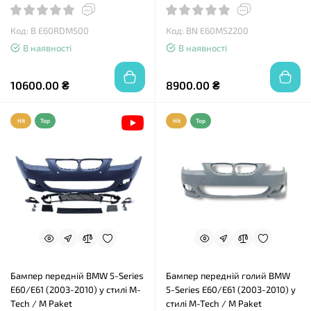
випускний отвір з лівого боку,
маркуванням всередині під
без вирізів PDC, з маркуванням
PDC
всередині під PDC
Код: B E60RDM500
Код: BN E60M52200
В наявності
В наявності
10600.00 ₴
8900.00 ₴
Hit
Top
Hit
Top
Бампер передній BMW 5-Series
Бампер передній голий BMW
E60/E61 (2003-2010) у стилі M-
5-Series E60/E61 (2003-2010) у
Tech / M Paket
стилі M-Tech / M Paket