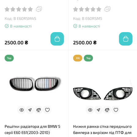
Код: B E60RSM4S
Код: B E60RSM5
В наявності
В наявності
2500.00 ₴
2500.00 ₴
Top
Hit
Top
Решітки радіатора для BMW 5
Нижня рамка сітка переднього
серії E60 E61(2003-2010)
бампера з вирізом під ПТФ для