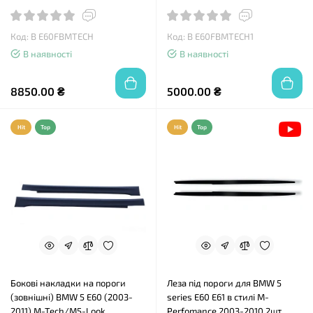
Код: B E60FBMTECH
Код: B E60FBMTECH1
В наявності
В наявності
8850.00 ₴
5000.00 ₴
Hit
Top
Hit
Top
Бокові накладки на пороги
Леза під пороги для BMW 5
(зовнішні) BMW 5 E60 (2003-
series E60 E61 в стилі M-
2011) M-Tech/M5-Look
Perfomance 2003-2010 2шт.