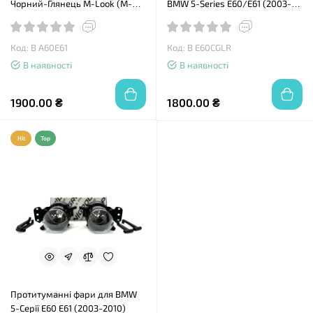
Чорний-Глянець M-Look (M-
BMW 5-Series E60/E61 (2003-
Color)
2010) у стилі M5-Look
Код: B A60E61
Код: B E60CGLR
В наявності
В наявності
1900.00 ₴
1800.00 ₴
Hit
Top
Протитуманні фари для BMW
5-Серії Е60 Е61 (2003-2010)