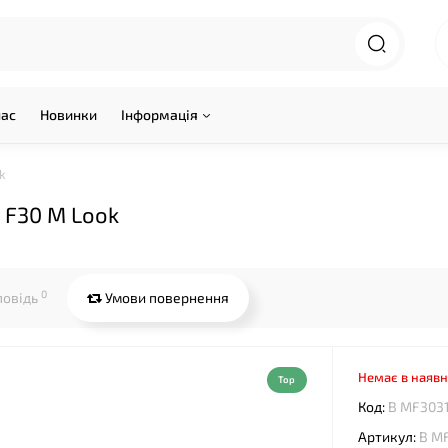
нас
Новинки
Інформація
k
 F30 M Look
0
повідь
Умови повернення
Немає в наявн
Top
Код:
B MF303
Артикул:
B M