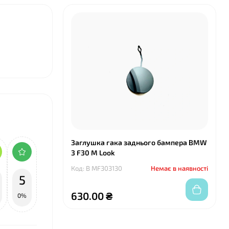
Заглушка гака заднього бампера BMW
3 F30 M Look
Код: B MF303130
Немає в наявності
5
630.00 ₴
0%