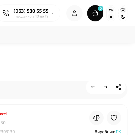
0
УК
(063) 530 55 55
щоденно з 10 до 19
₴
ості
130
F303130
Виробник:
PX