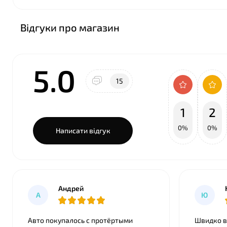
Відгуки про магазин
5.0
15
1
2
0%
0%
Написати відгук
Андрей
А
Ю
Авто покупалось с протёртыми
Швидко ві