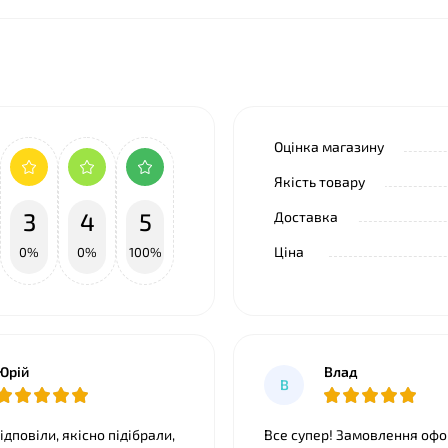
Оцінка магазину
Якість товару
3
4
5
Доставка
Ціна
0%
0%
100%
Юрій
Влад
В
дповіли, якісно підібрали,
Все супер! Замовлення оф