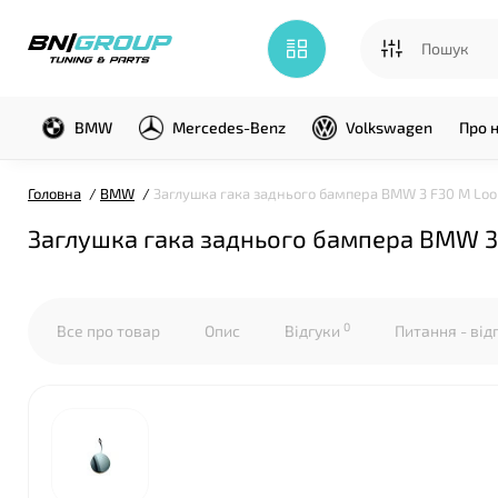
BMW
Mercedes-Benz
Volkswagen
Про 
Головна
BMW
Заглушка гака заднього бампера BMW 3 F30 M Loo
Заглушка гака заднього бампера BMW 3
0
Все про товар
Опис
Відгуки
Питання - від