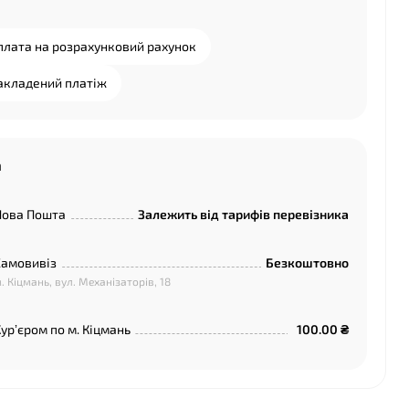
плата на розрахунковий рахунок
акладений платіж
а
Нова Пошта
Залежить від тарифів перевізника
Самовивіз
Безкоштовно
. Кіцмань, вул. Механізаторів, 18
урʼєром по м. Кіцмань
100.00 ₴