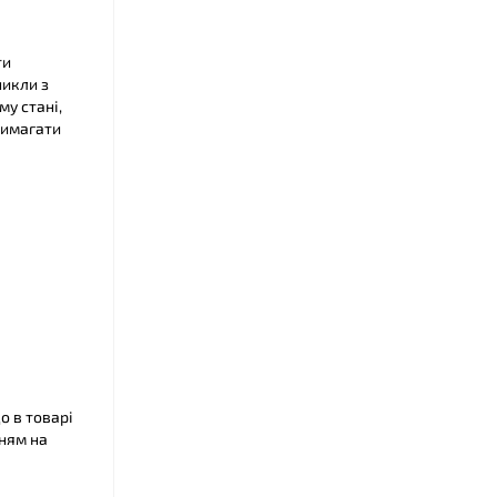
ти
никли з
му стані,
вимагати
о в товарі
ням на