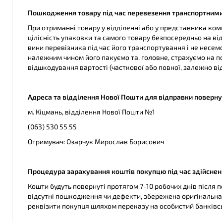
Пошкодження товару під час перевезення транспортним
При отриманні товару у відділенні або у представника ком
цілісність упаковки та самого товару безпосередньо на ві
вини перевізника під час його транспортування і не несем
належним чином його пакуємо та, головне, страхуємо на п
відшкодування вартості (часткової або повної, залежно ві
Адреса та відділення Нової Пошти для відправки поверну
м. Кіцмань, відділення Нової Пошти №1
(063) 530 55 55
Отримувач: Озарчук Мирослав Борисович
Процедура зарахування коштів покупцю під час здійсне
Кошти будуть повернуті протягом 7-10 робочих днів після п
відсутні пошкодження чи дефекти, збережена оригінальна
реквізити покупця шляхом переказу на особистий банківс