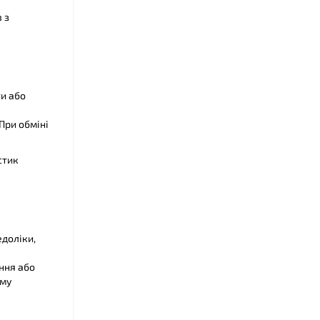
 з
ти або
При обміні
стик
едоліки,
ння або
ому