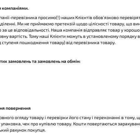
и компаніями.
панії-перевізника просимо(!) наших Клієнтів обов'язково перевіря
дділенні. Ми не приймаємо претензій щодо цілісності товару, що ви
о за це відповідальності. Наша компанія відправляє товар у хорошо
овну вартість. Тому наші Клієнти можуть в установленому порядку 
д ступеня пошкодження товару) від перевізника товару.
тих замовлень та замовлень на обмін:
ння повернення
овного огляду товару і перевірки його стану і переконанні в тому, щ
 упаковка, чек про купівлю товару. Кошти повертаються зарахуван
ький рахунок покупця.