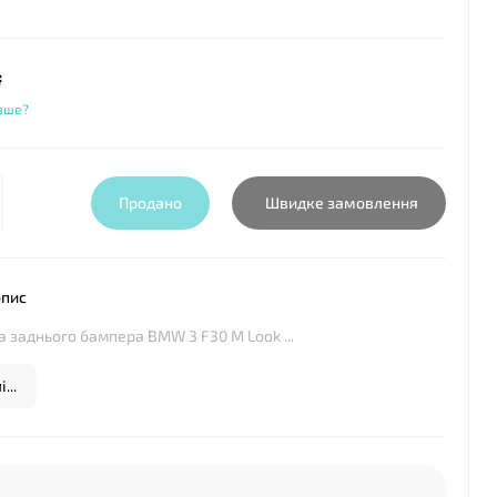
₴
вше?
Продано
Швидке замовлення
опис
а заднього бампера BMW 3 F30 M Look ...
...