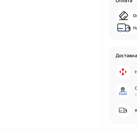
Оплата
О
Н
Доставк
м
К