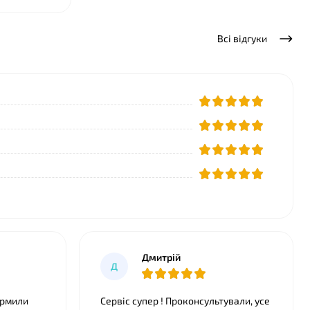
Всі відгуки
Дмитрiй
Д
ормили
Сервіс супер ! Проконсультували, усе