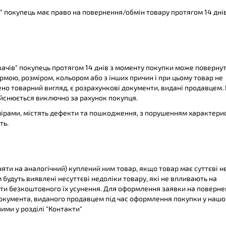
" покупець має право на повернення/обмін товару протягом 14 днів
ивачів" покупець протягом 14 днів з моменту покупки може поверну
ормою, розміром, кольором або з інших причин і при цьому товар не
о товарний вигляд, є розрахункові документи, видані продавцем. 
ійснюється виключно за рахунок покупця.
озмірами, містять дефекти та пошкодження, з порушенням характери
ть.
яти на аналогічний) куплений ним товар, якщо товар має суттєві н
будуть виявлені несуттєві недоліки товару, які не впливають на
ати безкоштовного їх усунення. Для оформлення заявки на поверне
документа, виданого продавцем під час оформлення покупки у наш
ми у розділі "Контакти"